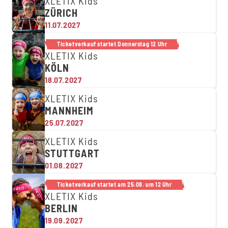
XLETIX Kids
ZÜRICH
11.07.2027
Ticketverkauf startet Donnerstag 12 Uhr
XLETIX Kids
KÖLN
18.07.2027
XLETIX Kids
MANNHEIM
25.07.2027
XLETIX Kids
STUTTGART
01.08.2027
Ticketverkauf startet am 25.08. um 12 Uhr
XLETIX Kids
BERLIN
19.09.2027