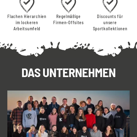
Flachen Hierarchien
Regelmäßige
Discounts für
im lockeren
Firmen-Offsites
unsere
Arbeitsumfeld
Sportkollektionen
DAS UNTERNEHMEN