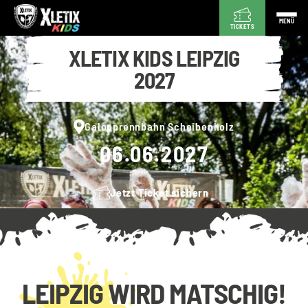
MENÜ
TICKETS
XLETIX KIDS LEIPZIG
2027
Galopprennbahn Scheibenholz
06.06.2027
Jetzt Ticket sichern
LEIPZIG WIRD MATSCHIG!