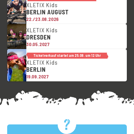
XLETIX Kids
BERLIN AUGUST
22./23.08.2026
XLETIX Kids
DRESDEN
30.05.2027
Ticketverkauf startet am 25.08. um 12 Uhr
XLETIX Kids
BERLIN
19.09.2027