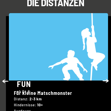
DIE DISTANZEN
FUN
ab 34 €
Für kleine Matschmonster
Distanz:
2-3 km
Hindernisse:
10+
Ausdauer