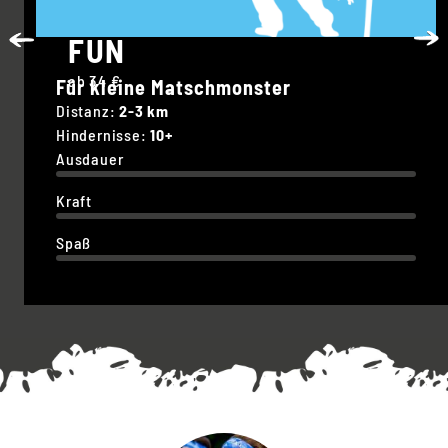
FUN
ab 34 €
Für kleine Matschmonster
Distanz:
2-3 km
Hindernisse:
10+
Ausdauer
Kraft
Spaß