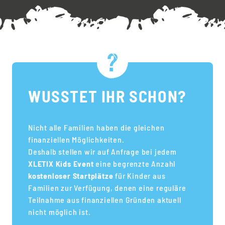
WUSSTET IHR SCHON?
Nicht alle Familien haben die gleichen
finanziellen Möglichkeiten.
Deshalb stellen wir auf Anfrage bei jedem
XLETIX Kids Event
eine begrenzte Anzahl
kostenloser Startplätze
für Kinder aus
Familien zur Verfügung, denen eine reguläre
Teilnahme aus finanziellen Gründen aktuell
nicht möglich ist.