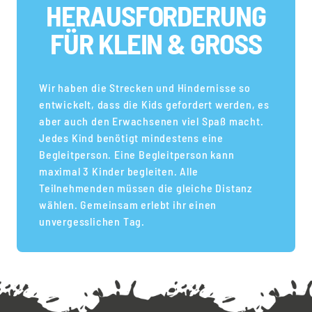
HERAUSFORDERUNG
FÜR KLEIN & GROSS
Wir haben die Strecken und Hindernisse so
entwickelt, dass die Kids gefordert werden, es
aber auch den Erwachsenen viel Spaß macht.
Jedes Kind benötigt mindestens eine
Begleitperson. Eine Begleitperson kann
maximal 3 Kinder begleiten. Alle
Teilnehmenden müssen die gleiche Distanz
wählen. Gemeinsam erlebt ihr einen
unvergesslichen Tag.